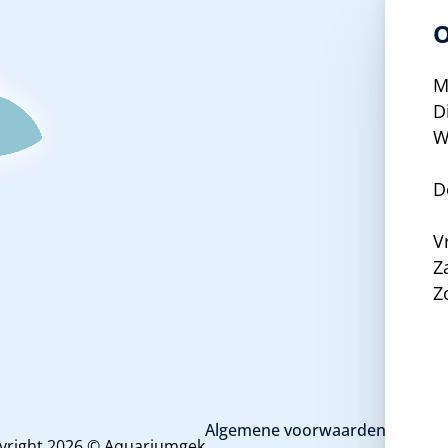
O
M
D
W
D
V
Z
Z
Algemene voorwaarden en priva
yright 2026 © Aquariumgek