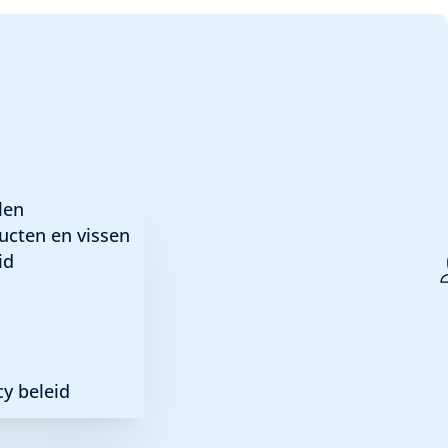
len
ucten en vissen
id
y beleid