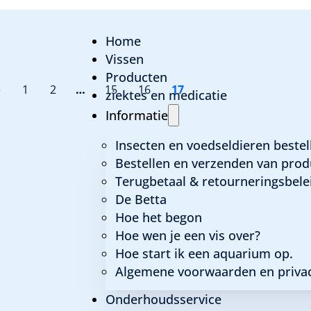
Home
Vissen
Producten
e
1
2
…
15
16
17
ziektes en medicatie
Informatie
Insecten en voedseldieren bestel
Bestellen en verzenden van prod
Terugbetaal & retourneringsbele
De Betta
Hoe het begon
Hoe wen je een vis over?
Hoe start ik een aquarium op.
Algemene voorwaarden en privac
Onderhoudsservice