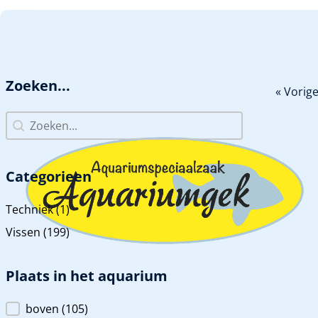
GA NAAR HOOFDINHOUD
GA NAAR VOETTEKST
Zoeken...
« Vorig
Zoeken...
Zoeken...
Categorieen
Categorieen
Techniek
(1)
Vissen
(199)
Plaats in het aquarium
Plaats in het aquarium
boven
(105)