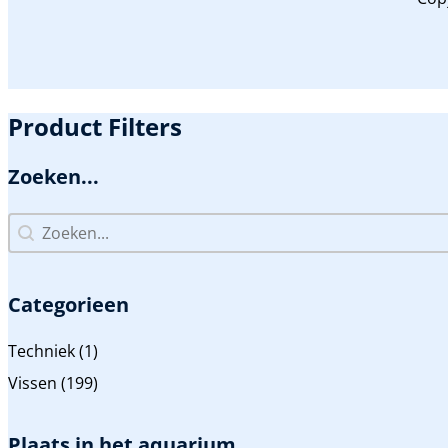
Product Filters
Zoeken...
Zoeken...
Zoeken...
Categorieen
Categorieen
Techniek
(1)
Vissen
(199)
Plaats in het aquarium