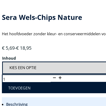
Sera Wels-Chips Nature
Het hoofdvoeder zonder kleur- en conserveermiddelen vo
€
5,69
-
€
18,95
Prijsklasse:
€ 5,69
Inhoud
tot
€ 18,95
SERA
WELS-
CHIPS
NATURE
TOEVOEGEN
AANTAL
Beschrijving