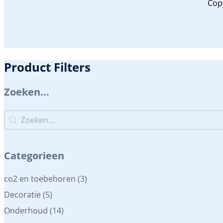
Cop
Product Filters
Zoeken...
Zoeken...
Zoeken...
Categorieen
Categorieen
co2 en toebehoren
(3)
Decoratie
(5)
Onderhoud
(14)