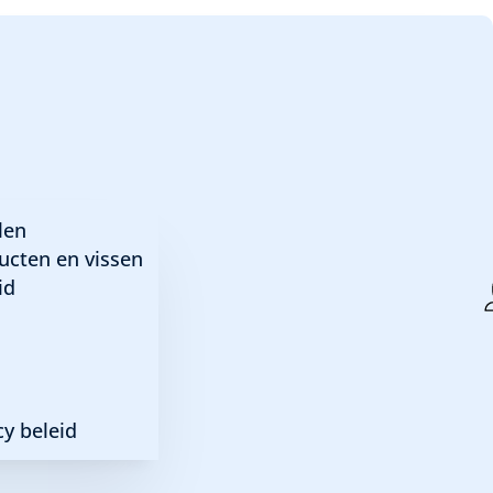
gebruiken).
len
ucten en vissen
id
y beleid