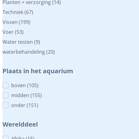
Planten + verzorging
(14)
Techniek
(67)
Vissen
(199)
Voer
(53)
Water testen
(9)
waterbehandeling
(20)
Plaats in het aquarium
Plaats in het aquarium
boven
(105)
midden
(155)
onder
(151)
Werelddeel
Afrika
(15)