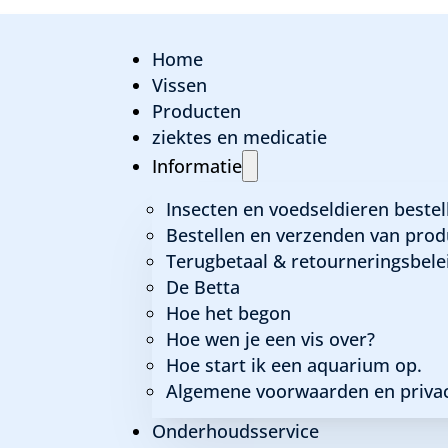
Home
Vissen
Producten
ziektes en medicatie
Informatie
warm water (geen zeep of andere reinigingsmiddelen 
Insecten en voedseldieren bestel
enen, hout en de planten.
Bestellen en verzenden van prod
Terugbetaal & retourneringsbele
 en installeert u de techniek.
De Betta
Hoe het begon
zorgen dat er stroming is in het hele aquarium.
Hoe wen je een vis over?
Hoe start ik een aquarium op.
u met een hevelslang vanaf de bodem*.
Algemene voorwaarden en privac
Onderhoudsservice
bare afval.