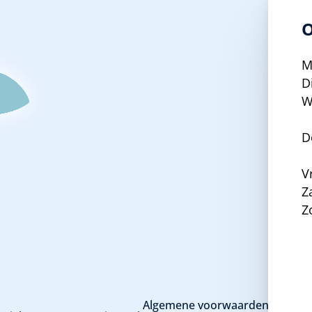
O
M
D
W
D
V
Z
Z
Algemene voorwaarden en priva