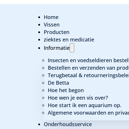
Home
Vissen
Producten
ver?
ziektes en medicatie
Informatie
Insecten en voedseldieren bestel
Bestellen en verzenden van prod
Terugbetaal & retourneringsbele
 DONKER VERVOERT.
De Betta
DRIJVEN. U KUNT DE ZAK OPENMAKEN EN HET BOVE
Hoe het begon
 VAN DE BAK EROP.
Hoe wen je een vis over?
DE TEMPERATUUR.
Hoe start ik een aquarium op.
UIT HET AQUARIUM. HERHAAL DIT 3 TOT 4 X NA ELK
Algemene voorwaarden en privac
E BAK GAAN VERKENNEN. VANG DE VISSEN UIT MET 
Onderhoudsservice
ZIJN DOOR HET TRANSPORT. DIT TREKT BINNEN ENK