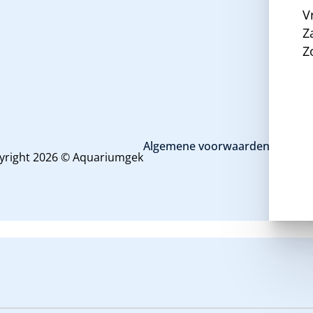
V
Z
Z
Algemene voorwaarden en priva
yright 2026 © Aquariumgek