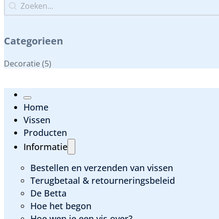
Zoeken...
Zoeken...
Categorieen
Categorieen
Decoratie
(5)
Home
Vissen
Producten
Informatie
Bestellen en verzenden van vissen
Terugbetaal & retourneringsbeleid
De Betta
Hoe het begon
Hoe wen je een vis over?