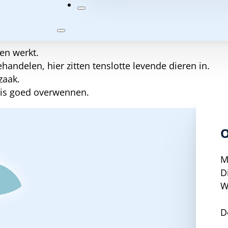
N.
en werkt.
ehandelen, hier zitten tenslotte levende dieren in.
zaak.
vis goed overwennen.
O
M
D
W
D