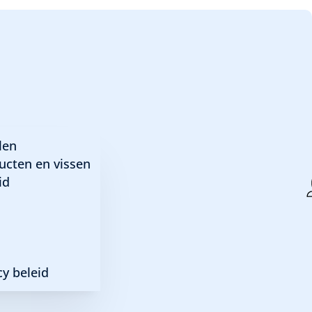
len
ucten en vissen
id
NSTE GEDEELTE DUBBELVOUWEN EN OVER DE RAND V
E 10 A 15 MINUTEN
y beleid
EEN NETJE EN GOOI HET WATER UIT DE VISZAK WEG
ELE UREN WEER BIJ.