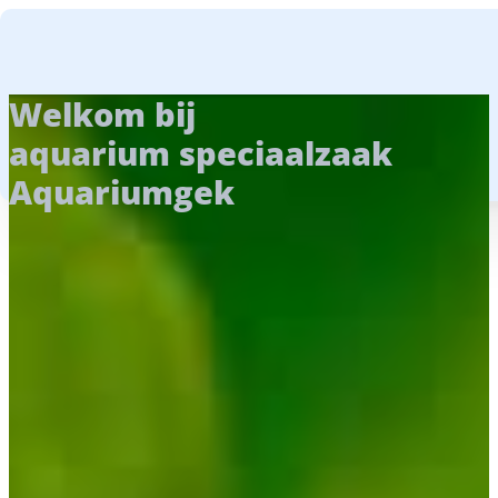
GA NAAR HOOFDINHOUD
GA NAAR VOETTEKST
Welkom bij
aquarium speciaalzaak
Aquariumgek