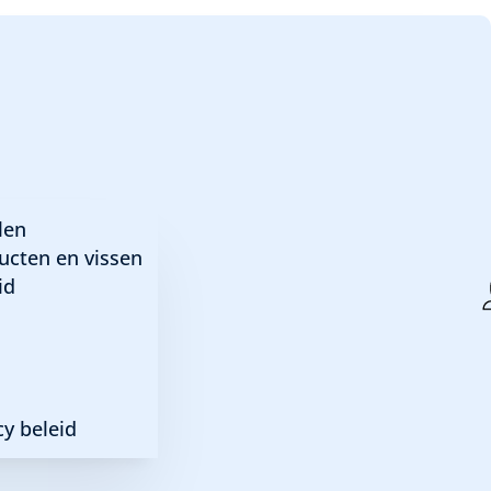
lammeus – Rode rio
len
ucten en vissen
id
y beleid