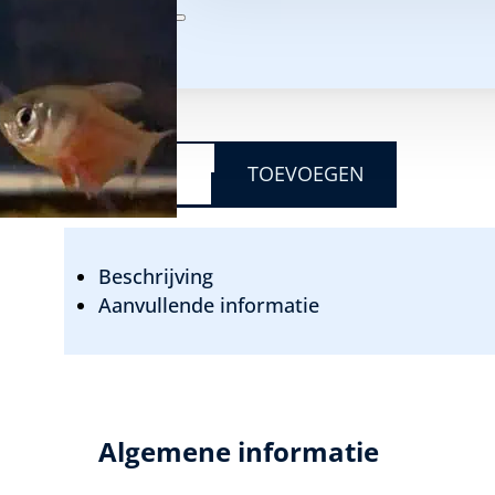
pH:
6,0 – 7,5
Biotoop:
Zuid Amerika
€
2,50
HYPHESSOBRYCON
FLAMMEUS
TOEVOEGEN
-
RODE
RIO
AANTAL
Beschrijving
Aanvullende informatie
Algemene informatie