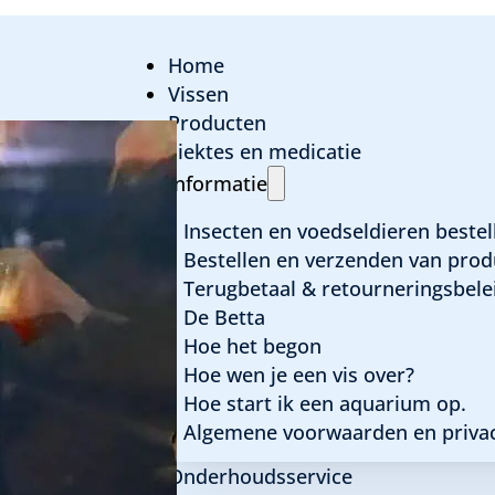
Home
Vissen
Producten
ziektes en medicatie
Hyphessobrycon f
Informatie
Insecten en voedseldieren bestel
Bestellen en verzenden van prod
Terugbetaal & retourneringsbele
Algemene informatie
De Betta
Hoe het begon
Latijnse naam:
Hyphessobrycon flammeus
Hoe wen je een vis over?
Familie:
Characidae
Hoe start ik een aquarium op.
Herkomst:
Rio de Janeiro
Algemene voorwaarden en privac
Maximale grootte:
4 cm
Temperatuur:
20 tot 24 graden
Onderhoudsservice