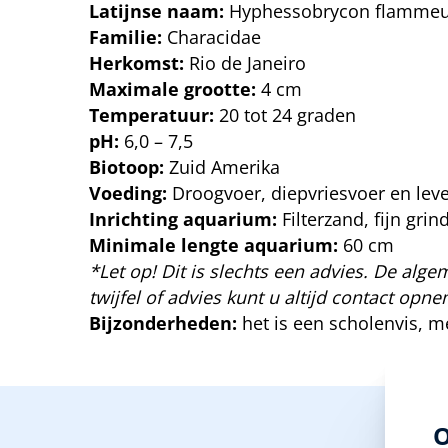
Latijnse naam:
Hyphessobrycon flamme
Familie:
Characidae
Herkomst:
Rio de Janeiro
Maximale grootte:
4 cm
Temperatuur:
20 tot 24 graden
pH:
6,0 – 7,5
Biotoop:
Zuid Amerika
Voeding:
Droogvoer, diepvriesvoer en lev
Inrichting aquarium:
Filterzand, fijn gr
Minimale lengte aquarium:
60 cm
*Let op! Dit is slechts een advies. De algem
twijfel of advies kunt u altijd contact op
Bijzonderheden:
het is een scholenvis, 
O