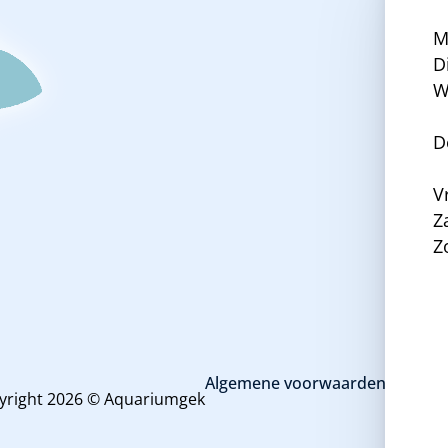
M
D
W
D
V
Z
Z
Algemene voorwaarden en priva
yright 2026 © Aquariumgek