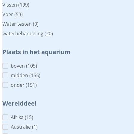
Vissen
(199)
Voer
(53)
Water testen
(9)
waterbehandeling
(20)
Plaats in het aquarium
Plaats in het aquarium
boven
(105)
midden
(155)
onder
(151)
Werelddeel
Werelddeel
Afrika
(15)
Australië
(1)