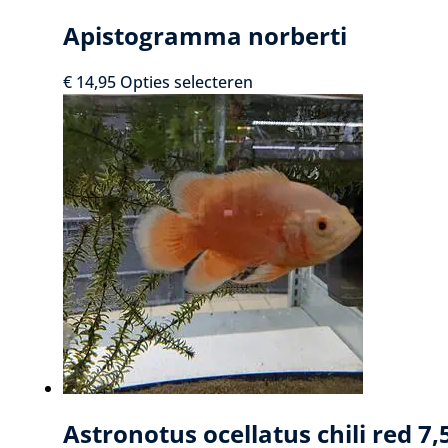
Apistogramma norberti
Dit
€
14,95
Opties selecteren
product
heeft
meerdere
variaties.
Deze
optie
kan
gekozen
worden
op
de
productpagina
Astronotus ocellatus chili red 7,