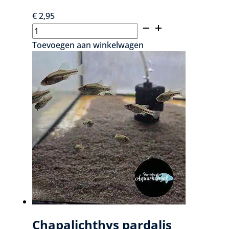
€
2,95
Brevibora
dorsiocellata
Toevoegen aan winkelwagen
aantal
Chapalichthys pardalis