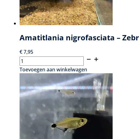
Amatitlania nigrofasciata – Zebr
€
7,95
Amatitlania
nigrofasciata
Toevoegen aan winkelwagen
–
Zebra
Cichlide
aantal