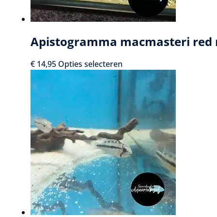
productpagina
Apistogramma macmasteri red
Dit
€
14,95
Opties selecteren
product
heeft
meerdere
variaties.
Deze
optie
kan
gekozen
worden
op
de
productpagina