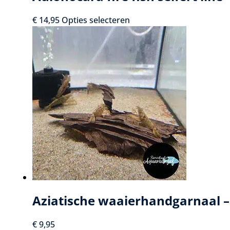
Dit
€
14,95
Opties selecteren
product
heeft
meerdere
variaties.
Deze
optie
kan
gekozen
worden
op
de
productpagina
Aziatische waaierhandgarnaal –
€
9,95