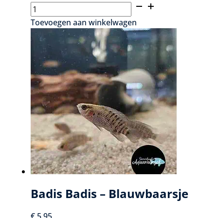
Aziatische
waaierhandgarnaal
Toevoegen aan winkelwagen
-
Atyopsis
moluccensis
aantal
Badis Badis – Blauwbaarsje
€
5,95