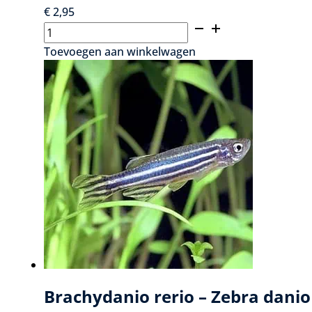
€
2,95
Brachydanio
kerri
Toevoegen aan winkelwagen
-
Blauwe
danio
aantal
Brachydanio rerio – Zebra danio