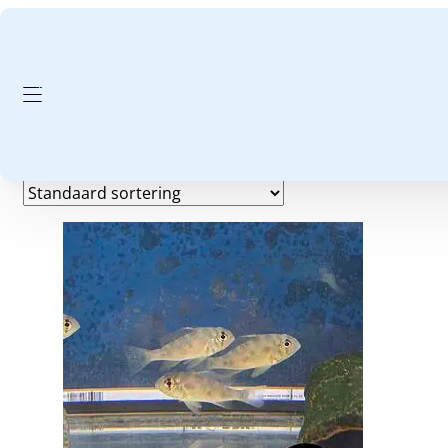
GA NAAR HOOFDINHOUD
GA NAAR VOETTEKST
midden
Resultaat 1–16 van de 155 resultaten wordt getoond