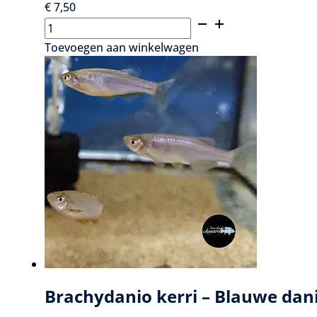
€
7,50
Betta
vrouw
Toevoegen aan winkelwagen
mixkleur
aantal
Brachydanio kerri – Blauwe dan