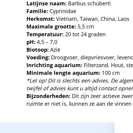
Latijnse naam:
Barbus schuberti
Familie:
Cyprinidae
Herkomst:
Vietnam, Taiwan, China, Laos
Maximale grootte:
5,5 cm
Temperatuur:
20 tot 24 graden
pH:
4,5 – 7,0
Biotoop:
Azië
Voeding:
Droogvoer, diepvriesvoer, levend
Inrichting aquarium:
Filterzand. Hout, s
Minimale lengte aquarium:
100 cm
*Let op! Dit is slechts een advies. De algem
twijfel of advies kunt u altijd contact op
Bijzonderheden:
Dit zijn zeer actieve zw
ruimte er niet is, kunnen ze aan de vinnen