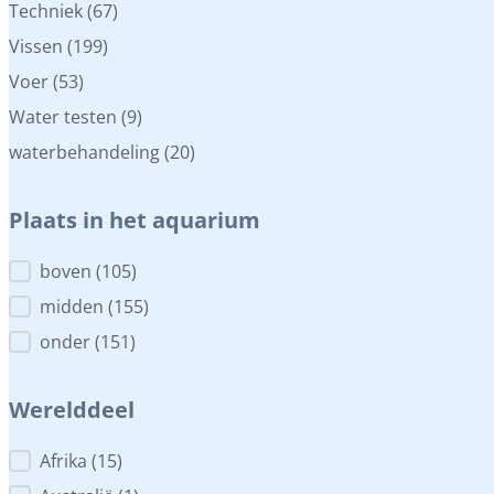
Techniek
(67)
Vissen
(199)
Voer
(53)
Water testen
(9)
waterbehandeling
(20)
Plaats in het aquarium
Plaats in het aquarium
boven
(105)
midden
(155)
onder
(151)
Werelddeel
Werelddeel
Afrika
(15)