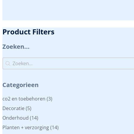
Product Filters
Zoeken...
Zoeken...
Zoeken...
Categorieen
Categorieen
co2 en toebehoren
(3)
Decoratie
(5)
Onderhoud
(14)
Planten + verzorging
(14)