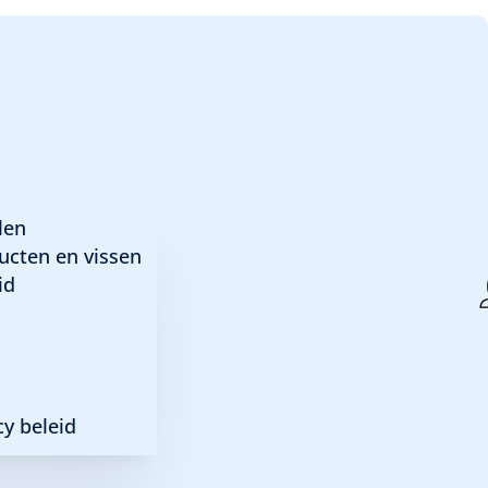
– Brokaatbarbeel
len
ucten en vissen
id
y beleid