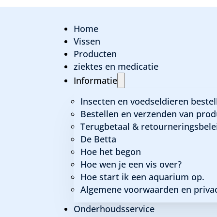
Home
Vissen
Producten
ziektes en medicatie
Barbus schuberti 
Informatie
Insecten en voedseldieren bestel
Bestellen en verzenden van prod
Terugbetaal & retourneringsbele
Algemene informatie
De Betta
Hoe het begon
Latijnse naam:
Barbus schuberti
Hoe wen je een vis over?
Familie:
Cyprinidae
Hoe start ik een aquarium op.
Herkomst:
Vietnam, Taiwan, China, Laos
Algemene voorwaarden en privac
Maximale grootte:
5,5 cm
Temperatuur:
20 tot 24 graden
Onderhoudsservice