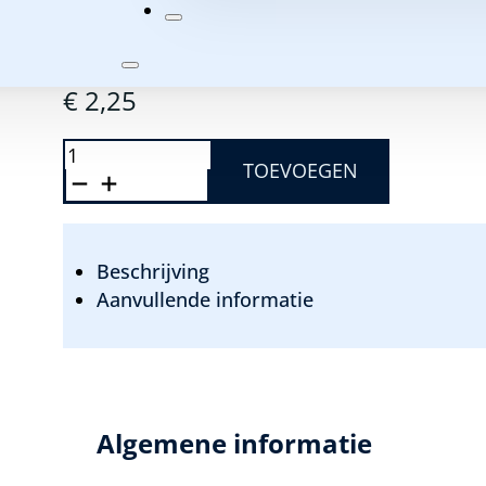
pH:
4,5 – 7,0
Biotoop:
Azië
€
2,25
BARBUS
SCHUBERTI
TOEVOEGEN
-
BROKAATBARBEEL
AANTAL
Beschrijving
Aanvullende informatie
Algemene informatie