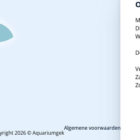
O
M
D
W
D
V
Z
Z
Algemene voorwaarden en priva
yright 2026 © Aquariumgek