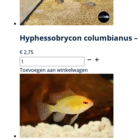
Hyphessobrycon columbianus –
€
2,75
Hyphessobrycon
columbianus
Toevoegen aan winkelwagen
-
Colombiaanse
Roodstaartzalm
aantal