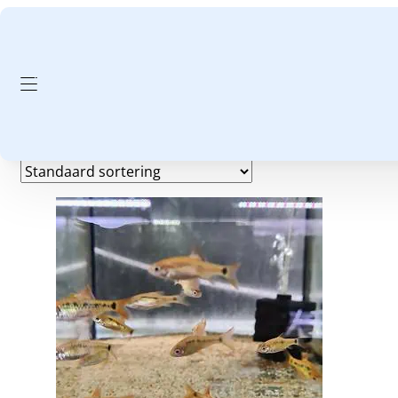
GA NAAR HOOFDINHOUD
GA NAAR VOETTEKST
Jong
Toont alle 5 resultaten