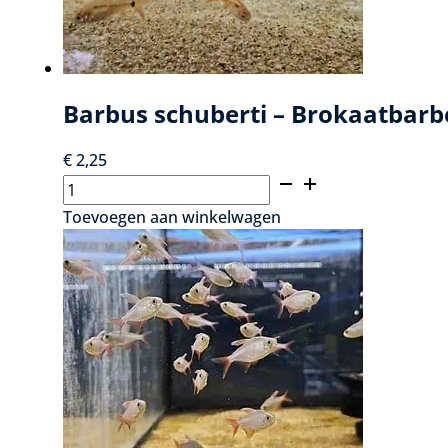
Barbus schuberti – Brokaatbarb
€
2,25
Barbus
schuberti
Toevoegen aan winkelwagen
-
Brokaatbarbeel
aantal