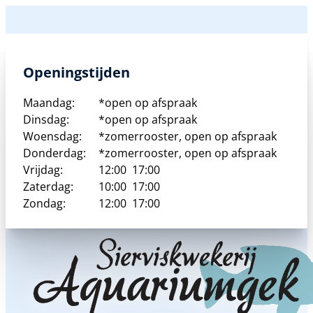
product
heeft
meerdere
variaties.
Deze
Openingstijden
optie
kan
Maandag:
*open op afspraak
gekozen
Dinsdag:
*open op afspraak
worden
Woensdag:
*zomerrooster, open op afspraak
op
Donderdag:
*zomerrooster, open op afspraak
de
Vrijdag:
12:00
17:00
productpagina
Zaterdag:
10:00
17:00
Zondag:
12:00
17:00