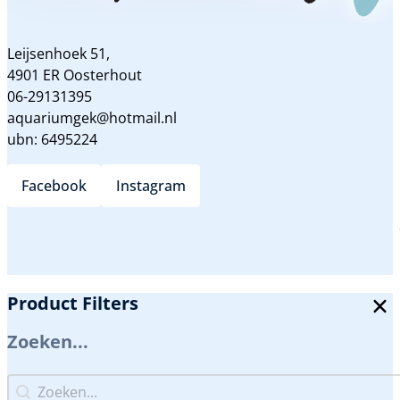
Leijsenhoek 51,
4901 ER Oosterhout
06-29131395
aquariumgek@hotmail.nl
ubn: 6495224
Facebook
Instagram
Product Filters
Zoeken...
Zoeken...
Zoeken...