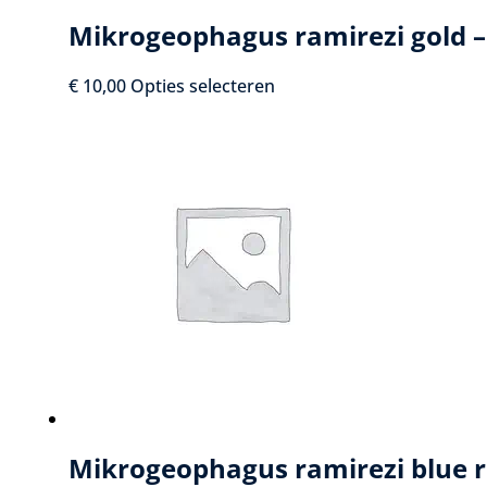
Mikrogeophagus ramirezi gold –
Dit
€
10,00
Opties selecteren
product
heeft
meerdere
variaties.
Deze
optie
kan
gekozen
worden
op
de
productpagina
Mikrogeophagus ramirezi blue r