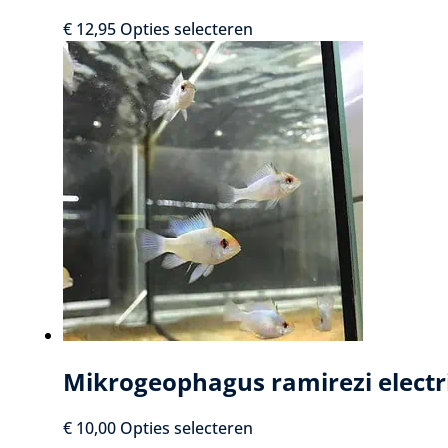
Dit
€
12,95
Opties selecteren
product
heeft
meerdere
variaties.
Deze
optie
kan
gekozen
worden
op
de
productpagina
Mikrogeophagus ramirezi electri
Dit
€
10,00
Opties selecteren