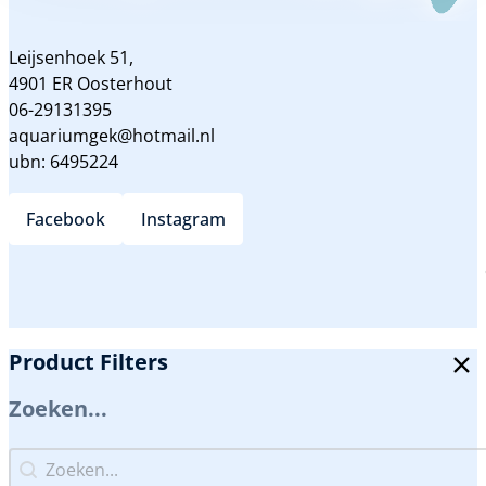
Leijsenhoek 51,
4901 ER Oosterhout
06-29131395
aquariumgek@hotmail.nl
ubn: 6495224
Facebook
Instagram
Product Filters
Zoeken...
Zoeken...
Zoeken...