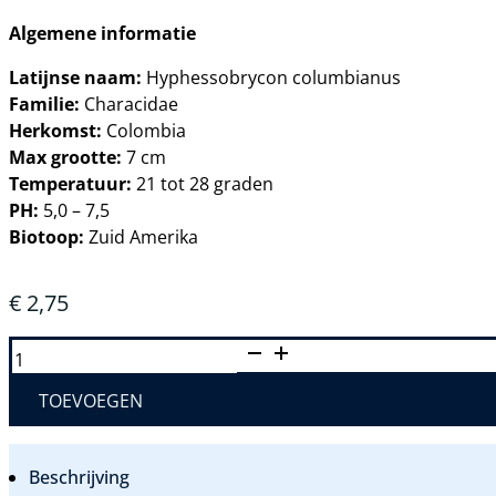
Algemene informatie
Latijnse naam:
Hyphessobrycon columbianus
Familie:
Characidae
Herkomst:
Colombia
Max grootte:
7 cm
Temperatuur:
21 tot 28 graden
PH:
5,0 – 7,5
Biotoop:
Zuid Amerika
€
2,75
HYPHESSOBRYCON
COLUMBIANUS
-
COLOMBIAANSE
TOEVOEGEN
ROODSTAARTZALM
AANTAL
Beschrijving