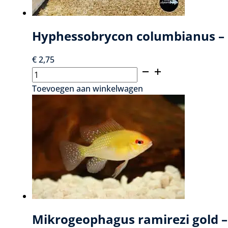
Hyphessobrycon columbianus –
€
2,75
Hyphessobrycon
columbianus
Toevoegen aan winkelwagen
-
Colombiaanse
Roodstaartzalm
aantal
Mikrogeophagus ramirezi gold –