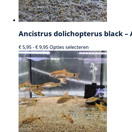
Ancistrus dolichopterus black – 
Prijsklasse:
Dit
€
5,95
-
€
9,95
Opties selecteren
€ 5,95
product
tot
heeft
€ 9,95
meerdere
variaties.
Deze
optie
kan
gekozen
worden
op
de
productpagina