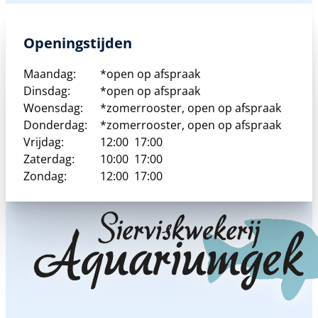
meerdere
variaties.
Deze
Openingstijden
optie
kan
Maandag:
*open op afspraak
gekozen
Dinsdag:
*open op afspraak
worden
Woensdag:
*zomerrooster, open op afspraak
op
Donderdag:
*zomerrooster, open op afspraak
de
Vrijdag:
12:00
17:00
productpagina
Zaterdag:
10:00
17:00
Zondag:
12:00
17:00