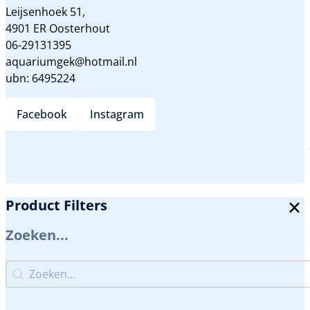
Leijsenhoek 51,
4901 ER Oosterhout
06-29131395
aquariumgek@hotmail.nl
ubn: 6495224
Facebook
Instagram
Product Filters
Zoeken...
Zoeken...
Zoeken...