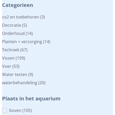
Categorieen
Categorieen
co2 en toebehoren
(3)
Decoratie
(5)
Onderhoud
(14)
Planten + verzorging
(14)
Techniek
(67)
Vissen
(199)
Voer
(53)
Water testen
(9)
waterbehandeling
(20)
Plaats in het aquarium
Plaats in het aquarium
boven
(105)