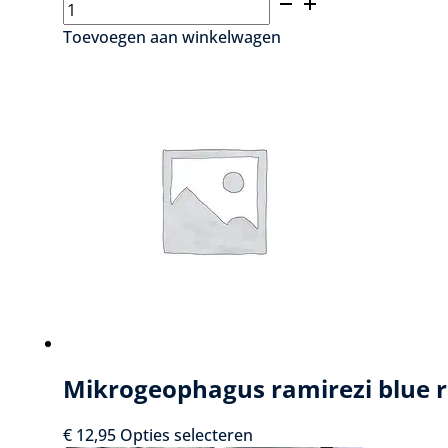
Otocinclus
affinis
Toevoegen aan winkelwagen
-
Dwerg
algeneter
aantal
Mikrogeophagus ramirezi blue r
Dit
€
12,95
Opties selecteren