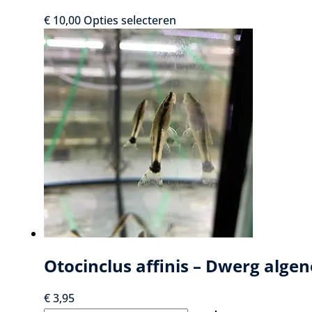
Dit
€
10,00
Opties selecteren
product
heeft
meerdere
variaties.
Deze
optie
kan
gekozen
worden
op
de
productpagina
Otocinclus affinis – Dwerg algen
€
3,95