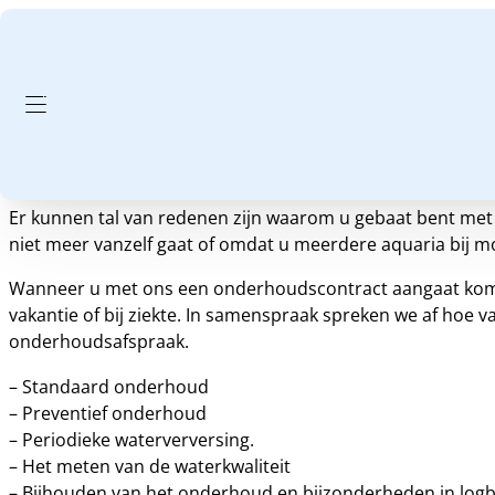
GA NAAR HOOFDINHOUD
GA NAAR VOETTEKST
Onderhoud service = moment
Wist u dat wij ook onderhoudscontracten aanbieden aan 
Er kunnen tal van redenen zijn waarom u gebaat bent met o
niet meer vanzelf gaat of omdat u meerdere aquaria bij m
Wanneer u met ons een onderhoudscontract aangaat komen wij
vakantie of bij ziekte. In samenspraak spreken we af hoe 
onderhoudsafspraak.
– Standaard onderhoud
– Preventief onderhoud
– Periodieke waterverversing.
– Het meten van de waterkwaliteit
– Bijhouden van het onderhoud en bijzonderheden in log