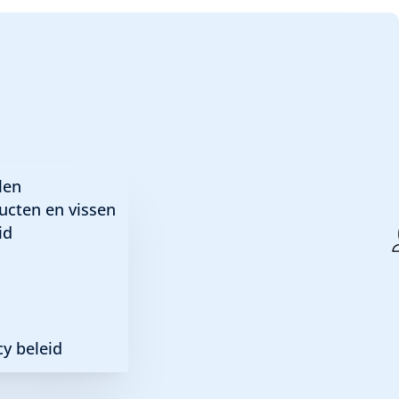
len
ucten en vissen
id
y beleid