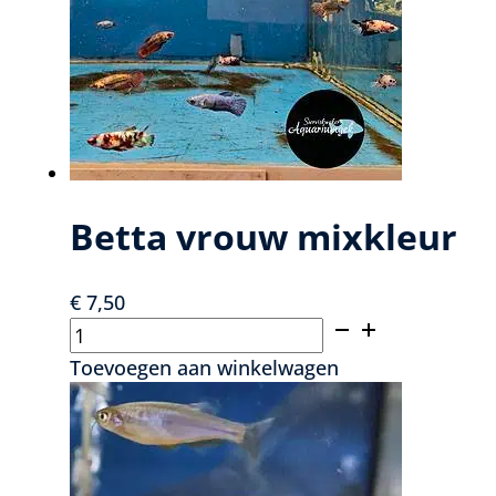
cichlide
chili
red
7,5
cm
aantal
Betta vrouw mixkleur
€
7,50
Betta
vrouw
Toevoegen aan winkelwagen
mixkleur
aantal