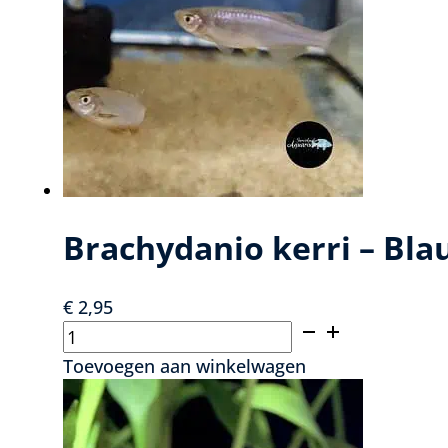
Brachydanio kerri – Bl
€
2,95
Brachydanio
kerri
Toevoegen aan winkelwagen
-
Blauwe
danio