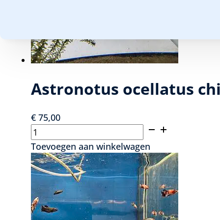
Astronotus ocellatus chi
€
75,00
Astronotus
ocellatus
Toevoegen aan winkelwagen
chili
red
7,5
cm
-
Pauwoog