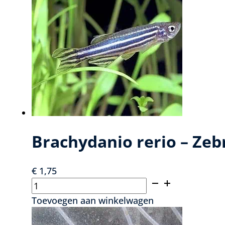
aantal
Brachydanio rerio – Zeb
€
1,75
Brachydanio
rerio
Toevoegen aan winkelwagen
-
Zebra