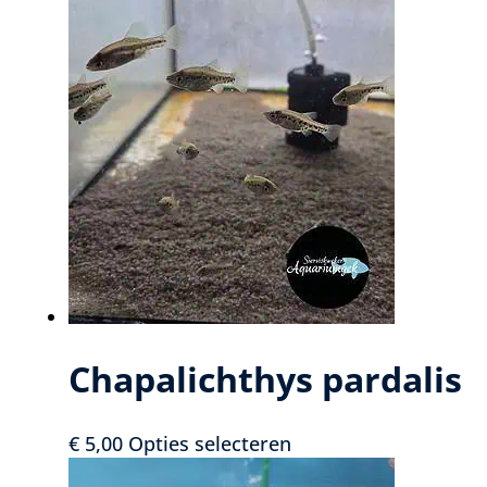
aantal
Chapalichthys pardalis
Dit
€
5,00
Opties selecteren
product