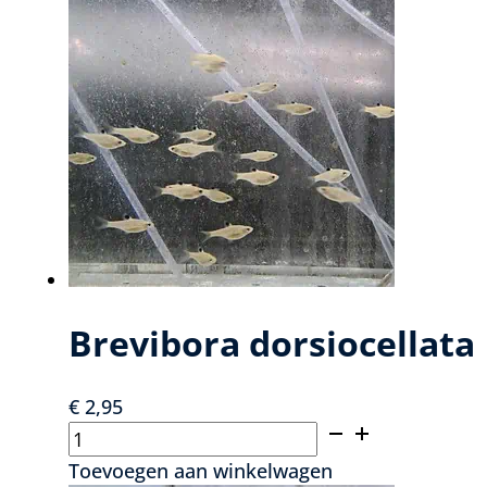
danio
aantal
Brevibora dorsiocellata
€
2,95
Brevibora
dorsiocellata
Toevoegen aan winkelwagen