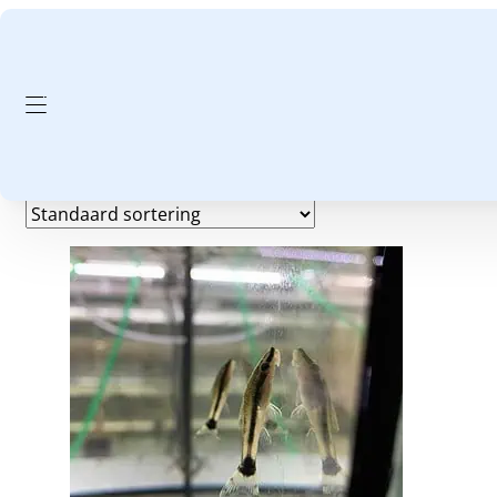
GA NAAR HOOFDINHOUD
GA NAAR VOETTEKST
10 stuks
Enig resultaat