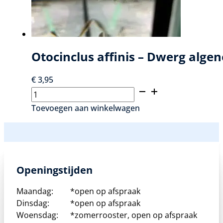
Otocinclus affinis – Dwerg algen
€
3,95
Otocinclus
affinis
Toevoegen aan winkelwagen
-
Dwerg
algeneter
aantal
Openingstijden
Maandag:
*open op afspraak
Dinsdag:
*open op afspraak
Woensdag:
*zomerrooster, open op afspraak