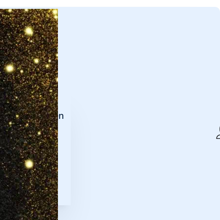
len
ucten en vissen
id
y beleid