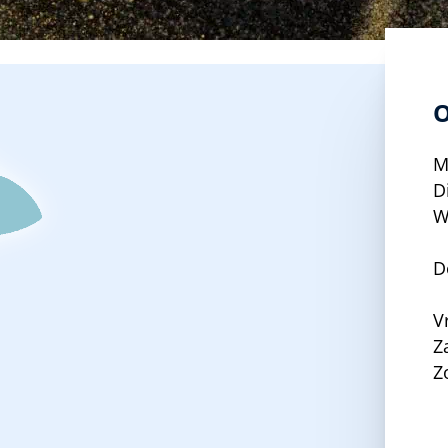
O
M
D
W
D
V
Z
Z