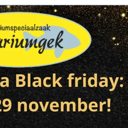
Home
Vissen
Producten
ziektes en medicatie
Informatie
Insecten en voedseldieren bestel
Bestellen en verzenden van prod
Terugbetaal & retourneringsbele
De Betta
Hoe het begon
Hoe wen je een vis over?
Hoe start ik een aquarium op.
Algemene voorwaarden en privac
Onderhoudsservice