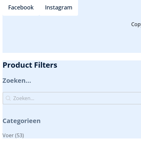
Facebook
Instagram
Cop
Product Filters
Zoeken...
Zoeken...
Zoeken...
Categorieen
Categorieen
Voer
(53)