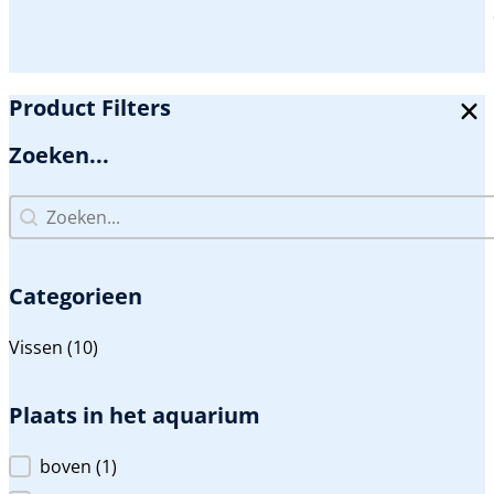
Product Filters
Zoeken...
Zoeken...
Zoeken...
Categorieen
Categorieen
Vissen
(10)
Plaats in het aquarium
Plaats in het aquarium
boven
(1)