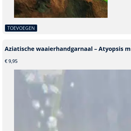
TOEVOEGEN
Dit
product
heeft
Aziatische waaierhandgarnaal – Atyopsis m
meerdere
variaties.
€
9,95
Deze
optie
kan
gekozen
worden
op
de
productpagina