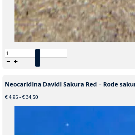
Aziatische
waaierhandgarnaal
-
Atyopsis
moluccensis
Neocaridina Davidi Sakura Red – Rode saku
aantal
Prijsklasse:
€
4,95
-
€
34,50
€ 4,95
tot
€ 34,50