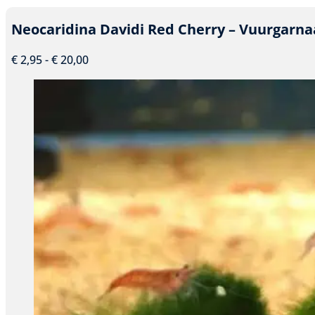
product
heeft
Neocaridina Davidi Red Cherry – Vuurgarna
meerdere
variaties.
Prijsklasse:
€
2,95
-
€
20,00
Deze
€ 2,95
optie
tot
kan
€ 20,00
gekozen
worden
op
de
productpagina