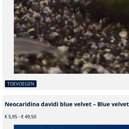
TOEVOEGEN
Dit
product
heeft
Neocaridina davidi blue velvet – Blue velve
meerdere
variaties.
Prijsklasse:
€
5,95
-
€
49,50
Deze
€ 5,95
optie