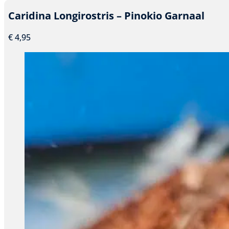
heeft
Caridina Longirostris – Pinokio Garnaal
meerdere
variaties.
€
4,95
Deze
optie
kan
gekozen
worden
op
de
productpagina