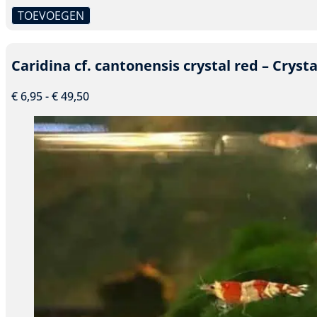
TOEVOEGEN
Dit
product
heeft
Caridina cf. cantonensis crystal red – Cryst
meerdere
variaties.
Prijsklasse:
€
6,95
-
€
49,50
Deze
€ 6,95
optie
tot
kan
€ 49,50
gekozen
worden
op
de
productpagina