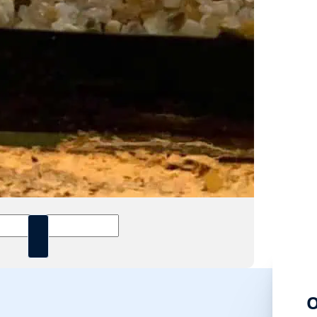
tetraodon
oricus
ogelvis
O