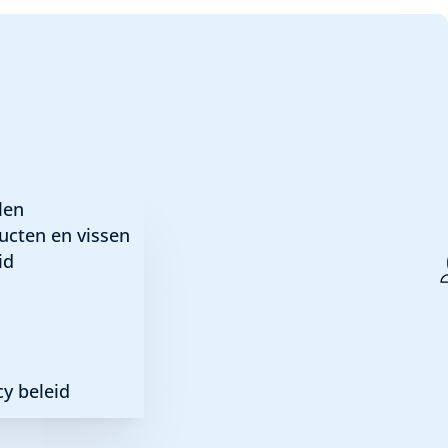
len
ucten en vissen
id
y beleid