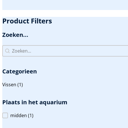
Product Filters
Zoeken...
Zoeken...
Zoeken...
Categorieen
Categorieen
Vissen
(1)
Plaats in het aquarium
Plaats in het aquarium
midden
(1)