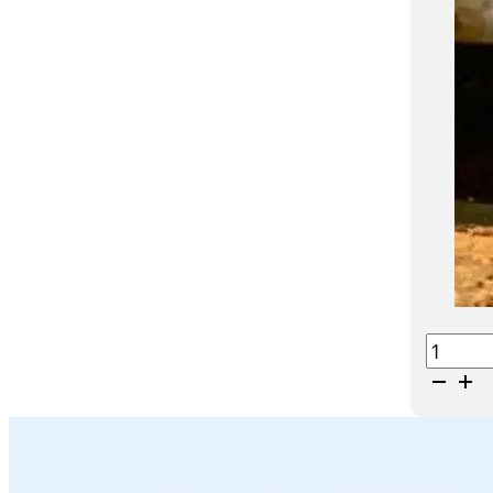
Carino
travanc
–
Dwergk
aantal