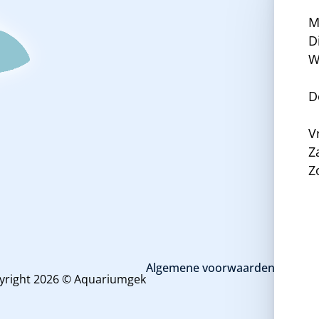
M
D
W
D
V
Z
Z
Algemene voorwaarden en priva
yright 2026 © Aquariumgek