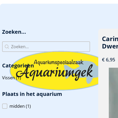
GA NAAR HOOFDINHOUD
GA NAAR VOETTEKST
Zoeken...
Cari
Zoeken...
Dwer
Zoeken...
€
6,95
Categorieen
Categorieen
Vissen
(1)
Plaats in het aquarium
Plaats in het aquarium
midden
(1)