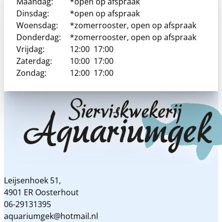
Maandag:
*open op afspraak
kan
Dinsdag:
*open op afspraak
gekozen
Woensdag:
*zomerrooster, open op afspraak
worden
Donderdag:
*zomerrooster, open op afspraak
op
Vrijdag:
12:00
17:00
de
Zaterdag:
10:00
17:00
productpagina
Zondag:
12:00
17:00
Leijsenhoek 51,
4901 ER Oosterhout
06-29131395
aquariumgek@hotmail.nl