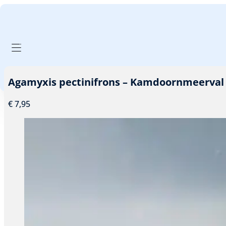
GA NAAR HOOFDINHOUD
GA NAAR VOETTEKST
PRODUCTEN FILTER
Agamyxis pectinifrons – Kamdoornmeerval
€
7,95