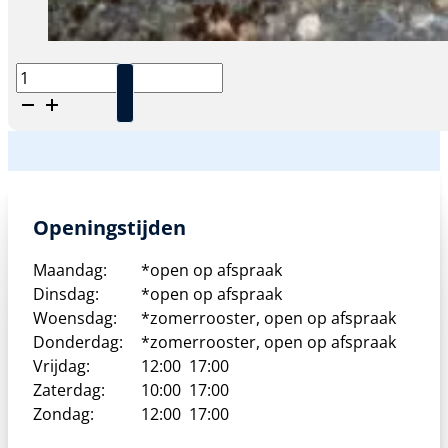
Platydoras
costatus
-
Gestreepte
doornmeerval
aantal
Openingstijden
Maandag:
*open op afspraak
Dinsdag:
*open op afspraak
Woensdag:
*zomerrooster, open op afspraak
Donderdag:
*zomerrooster, open op afspraak
Vrijdag:
12:00
17:00
Zaterdag:
10:00
17:00
Zondag:
12:00
17:00