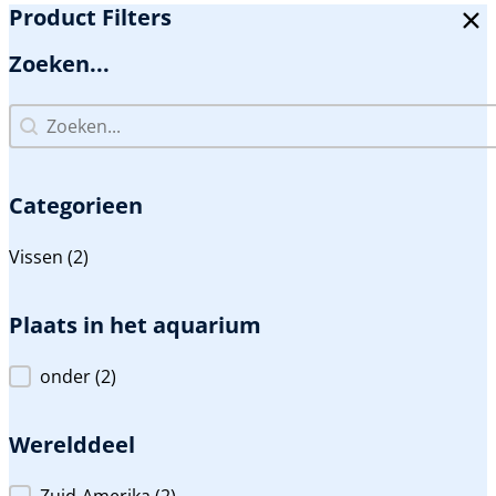
Product Filters
Zoeken...
Zoeken...
Zoeken...
Categorieen
Categorieen
Vissen
(2)
Plaats in het aquarium
Plaats in het aquarium
onder
(2)
Werelddeel