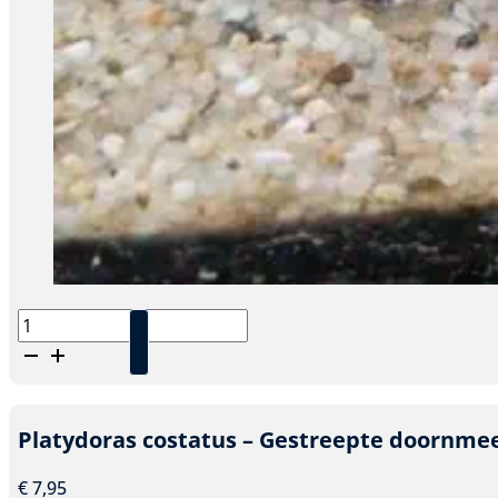
Agamyxis
pectinifrons
–
Kamdoornmeerval
aantal
Platydoras costatus – Gestreepte doornme
€
7,95