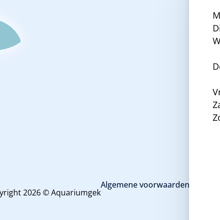
M
D
W
D
V
Z
Z
Algemene voorwaarden en priva
yright 2026 © Aquariumgek