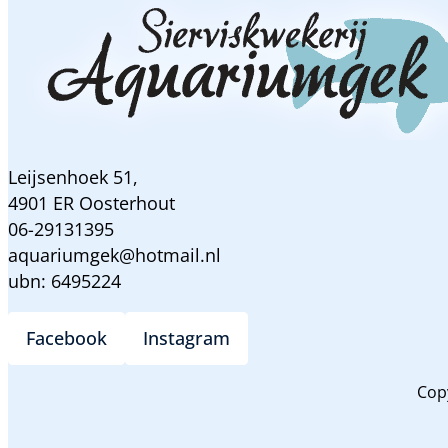
aantal
Leijsenhoek 51,
4901 ER Oosterhout
06-29131395
aquariumgek@hotmail.nl
ubn: 6495224
Facebook
Instagram
Cop