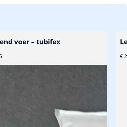
end voer – tubifex
L
5
€
2
len
ucten en vissen
id
y beleid