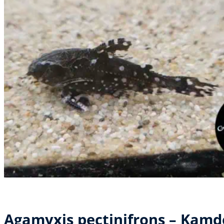
Agamyxis pectinifrons – Kam