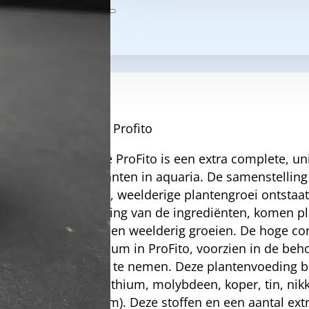
Beschrijving
Aanvullende informatie
Easy-life Profito
Easy-Life ProFito is een extra complete, u
waterplanten in aquaria. De samenstelling v
gezonde, weelderige plantengroei ontstaa
verhouding van de ingrediënten, komen pl
krachtig en weelderig groeien. De hoge co
magnesium in ProFito, voorzien in de beho
mate op te nemen. Deze plantenvoeding be
kobalt, lithium, molybdeen, koper, tin, nik
vanadium). Deze stoffen en een aantal ex