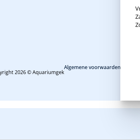
V
Z
Z
Algemene voorwaarden en priva
yright 2026 © Aquariumgek