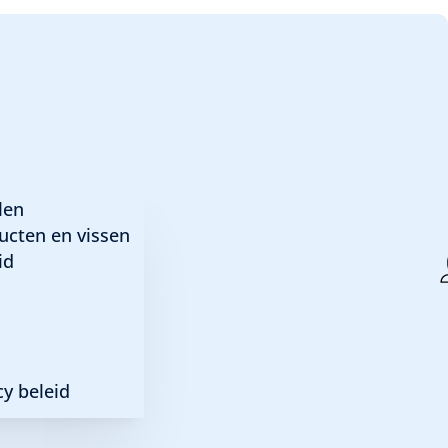
len
ucten en vissen
id
y beleid