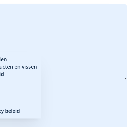
aster 20 ppi blauw
len
ucten en vissen
id
y beleid