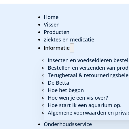
Home
Vissen
Producten
ziektes en medicatie
Filtermousse BioM
Informatie
Insecten en voedseldieren bestel
Bestellen en verzenden van prod
€
11,95
Terugbetaal & retourneringsbele
De Betta
Hoe het begon
Op voorraad (kan nabesteld worden)
Hoe wen je een vis over?
Hoe start ik een aquarium op.
FILTERMOUSSE
BIOMASTER
Algemene voorwaarden en privac
TOEVOEGEN
20
PPI
Onderhoudsservice
BLAUW