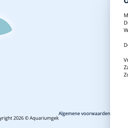
O
M
D
W
D
V
Z
Z
Algemene voorwaarden en priva
yright 2026 © Aquariumgek