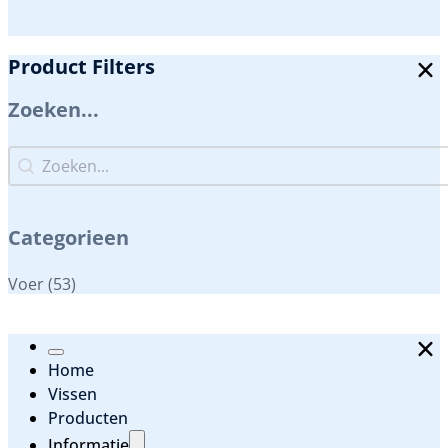
Product Filters
Zoeken...
Zoeken...
Zoeken...
Categorieen
Categorieen
Voer
(53)
Home
Vissen
Producten
Informatie