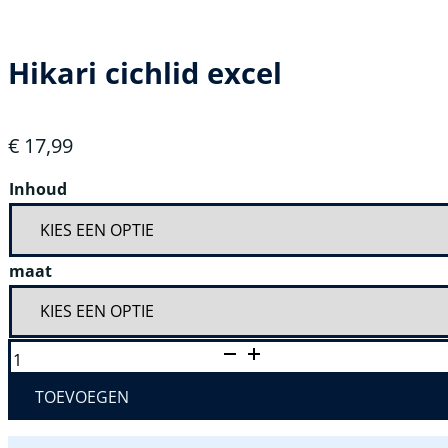
Hikari cichlid excel
€
17,99
Inhoud
maat
HIKARI
CICHLID
EXCEL
AANTAL
TOEVOEGEN