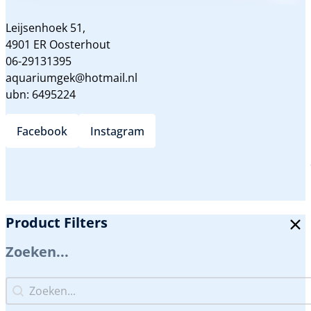
Leijsenhoek 51,
4901 ER Oosterhout
06-29131395
aquariumgek@hotmail.nl
ubn: 6495224
Facebook
Instagram
Product Filters
Zoeken...
Zoeken...
Zoeken...