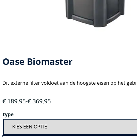
Oase Biomaster
Dit externe filter voldoet aan de hoogste eisen op het gebied
€
189,95
-
€
369,95
Prijsklasse:
€ 189,95
type
tot
€ 369,95