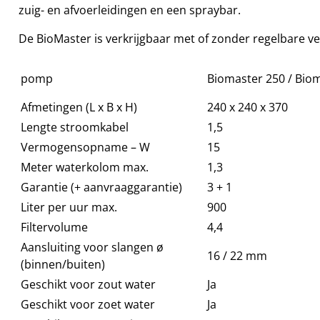
zuig- en afvoerleidingen en een spraybar.
De BioMaster is verkrijgbaar met of zonder regelbare v
pomp
Biomaster 250 / Bio
Afmetingen (L x B x H)
240 x 240 x 370
Lengte stroomkabel
1,5
Vermogensopname – W
15
Meter waterkolom max.
1,3
Garantie (+ aanvraaggarantie)
3 + 1
Liter per uur max.
900
Filtervolume
4,4
Aansluiting voor slangen ø
16 / 22 mm
(binnen/buiten)
Geschikt voor zout water
Ja
Geschikt voor zoet water
Ja