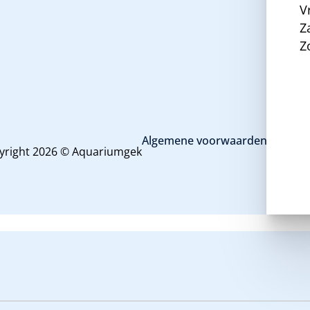
V
Z
Z
Algemene voorwaarden en priva
yright 2026 © Aquariumgek