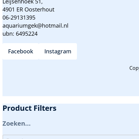
Leijsenhoek 51,
4901 ER Oosterhout
06-29131395
aquariumgek@hotmail.nl
ubn: 6495224
Facebook
Instagram
Cop
Product Filters
Zoeken...
Zoeken...
Zoeken...