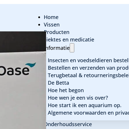
Home
Vissen
Producten
ziektes en medicatie
Oase Gravelcleane
Informatie
Insecten en voedseldieren bestel
Bestellen en verzenden van prod
€
16,95
Terugbetaal & retourneringsbele
De Betta
Hoe het begon
Op voorraad (kan nabesteld worden)
Hoe wen je een vis over?
Hoe start ik een aquarium op.
OASE
GRAVELCLEANER
Algemene voorwaarden en privac
TOEVOEGEN
R
AANTAL
Onderhoudsservice