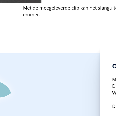
Met de meegeleverde clip kan het slangui
emmer.
O
M
D
W
D