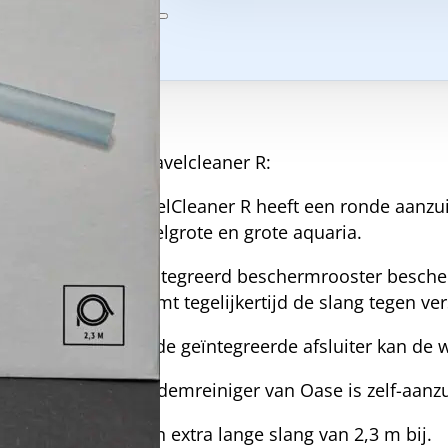
Beschrijving
Oase gravelcleaner R:
De GravelCleaner R heeft een ronde aanz
in middelgrote en grote aquaria.
Een geïntegreerd beschermrooster bescher
beschermt tegelijkertijd de slang tegen v
Dankzij de geïntegreerde afsluiter kan de
Deze bodemreiniger van Oase is zelf-aanz
er zit een extra lange slang van 2,3 m bij.