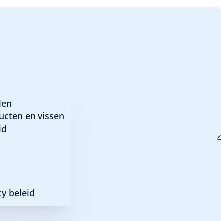
r R
len
ucten en vissen
id
y beleid