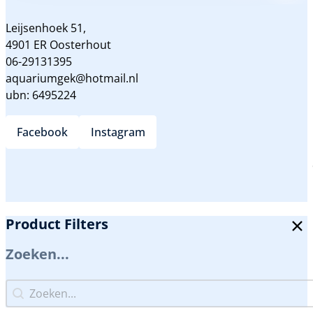
Leijsenhoek 51,
4901 ER Oosterhout
06-29131395
aquariumgek@hotmail.nl
ubn: 6495224
Facebook
Instagram
Product Filters
Zoeken...
Zoeken...
Zoeken...