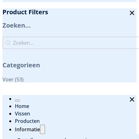
Product Filters
Zoeken...
Zoeken...
Zoeken...
Categorieen
Categorieen
Voer
(53)
Home
Vissen
Producten
Informatie