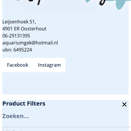
Leijsenhoek 51,
4901 ER Oosterhout
06-29131395
aquariumgek@hotmail.nl
ubn: 6495224
Facebook
Instagram
Product Filters
Zoeken...
Zoeken...
Zoeken...