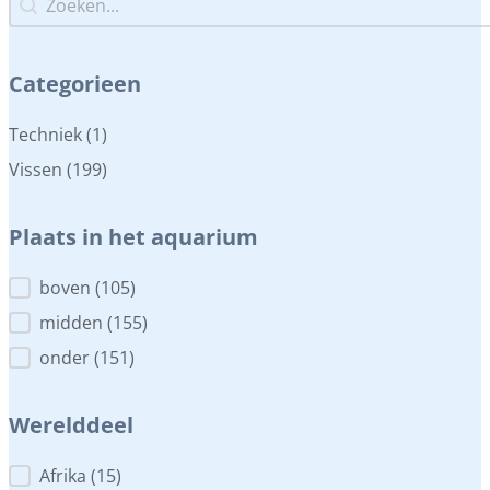
Categorieen
Categorieen
Techniek
(1)
Vissen
(199)
Plaats in het aquarium
Plaats in het aquarium
boven
(105)
midden
(155)
onder
(151)
Werelddeel
Werelddeel
Afrika
(15)