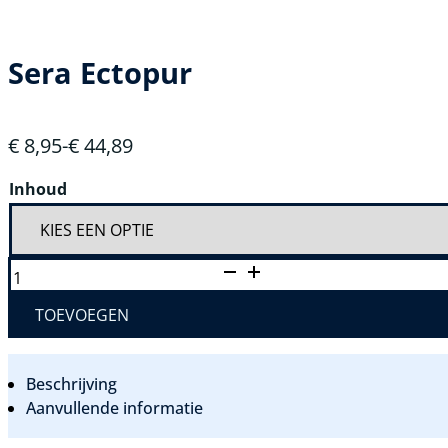
Sera Ectopur
€
8,95
-
€
44,89
Prijsklasse:
€ 8,95
Inhoud
tot
€ 44,89
SERA
ECTOPUR
AANTAL
TOEVOEGEN
Beschrijving
Aanvullende informatie