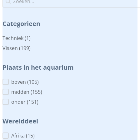
Categorieen
Categorieen
Techniek
(1)
Vissen
(199)
Plaats in het aquarium
Plaats in het aquarium
boven
(105)
midden
(155)
onder
(151)
Werelddeel
Werelddeel
Afrika
(15)