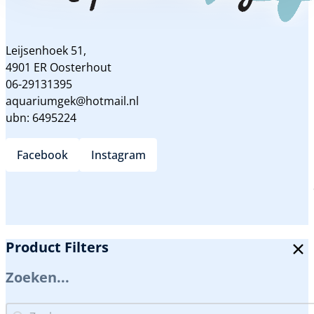
Leijsenhoek 51,
4901 ER Oosterhout
06-29131395
aquariumgek@hotmail.nl
ubn: 6495224
Facebook
Instagram
Product Filters
Zoeken...
Zoeken...
Zoeken...