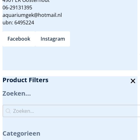
06-29131395
aquariumgek@hotmail.nl
ubn: 6495224
Facebook
Instagram
Product Filters
Zoeken...
Zoeken...
Zoeken...
Categorieen