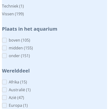
Categorieen
Techniek
(1)
Vissen
(199)
Plaats in het aquarium
Plaats in het aquarium
boven
(105)
midden
(155)
onder
(151)
Werelddeel
Werelddeel
Afrika
(15)
Australië
(1)
Azië
(47)
Europa
(1)