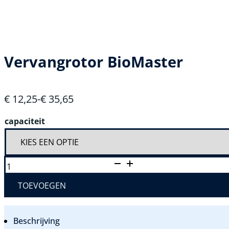
Vervangrotor BioMaster
€
12,25
-
€
35,65
Prijsklasse:
€ 12,25
capaciteit
tot
€ 35,65
VERVANGROTOR
BIOMASTER
AANTAL
TOEVOEGEN
Beschrijving