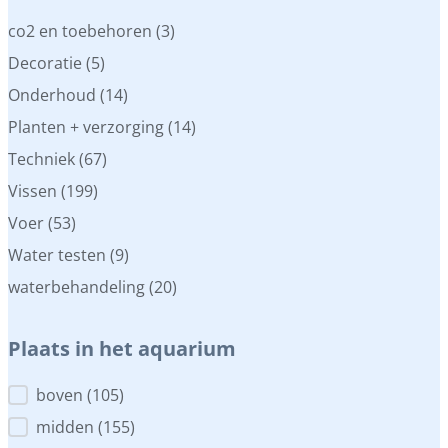
Categorieen
co2 en toebehoren
(3)
Decoratie
(5)
Onderhoud
(14)
Planten + verzorging
(14)
Techniek
(67)
Vissen
(199)
Voer
(53)
Water testen
(9)
waterbehandeling
(20)
Plaats in het aquarium
Plaats in het aquarium
boven
(105)
midden
(155)