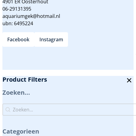
4901 ER Oosterhout
06-29131395
aquariumgek@hotmail.nl
ubn: 6495224
Facebook
Instagram
Product Filters
Zoeken...
Zoeken...
Zoeken...
Categorieen