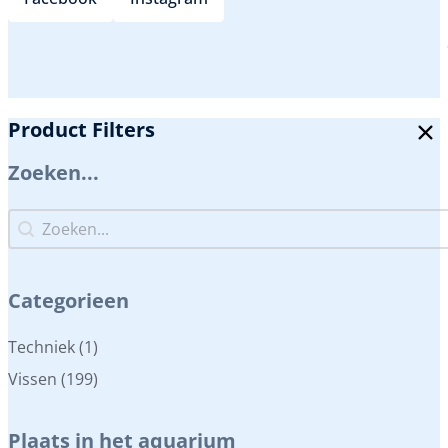
Product Filters
Zoeken...
Zoeken...
Zoeken...
Categorieen
Categorieen
Techniek
(1)
Vissen
(199)
Plaats in het aquarium