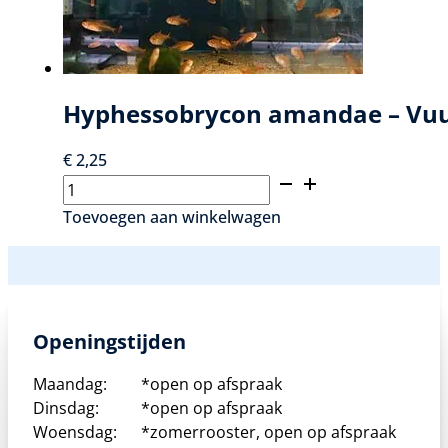
Hyphessobrycon amandae – Vuu
€
2,25
Hyphessobrycon
amandae
Toevoegen aan winkelwagen
–
Vuurtetra
aantal
Openingstijden
Maandag:
*open op afspraak
Dinsdag:
*open op afspraak
Woensdag:
*zomerrooster, open op afspraak