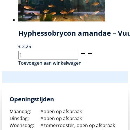
Hyphessobrycon amandae – Vuu
€
2,25
Hyphessobrycon
amandae
Toevoegen aan winkelwagen
–
Vuurtetra
aantal
Openingstijden
Maandag:
*open op afspraak
Dinsdag:
*open op afspraak
Woensdag:
*zomerrooster, open op afspraak