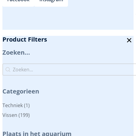
Product Filters
Zoeken...
Zoeken...
Zoeken...
Categorieen
Categorieen
Techniek
(1)
Vissen
(199)
Plaats in het aquarium