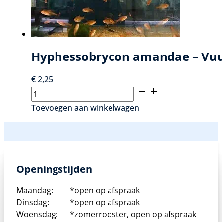
Hyphessobrycon amandae – Vuu
€
2,25
Hyphessobrycon
amandae
Toevoegen aan winkelwagen
–
Vuurtetra
aantal
Openingstijden
Maandag:
*open op afspraak
Dinsdag:
*open op afspraak
Woensdag:
*zomerrooster, open op afspraak