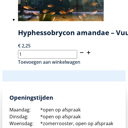
Hyphessobrycon amandae – Vuu
€
2,25
Hyphessobrycon
amandae
Toevoegen aan winkelwagen
–
Vuurtetra
aantal
Openingstijden
Maandag:
*open op afspraak
Dinsdag:
*open op afspraak
Woensdag:
*zomerrooster, open op afspraak