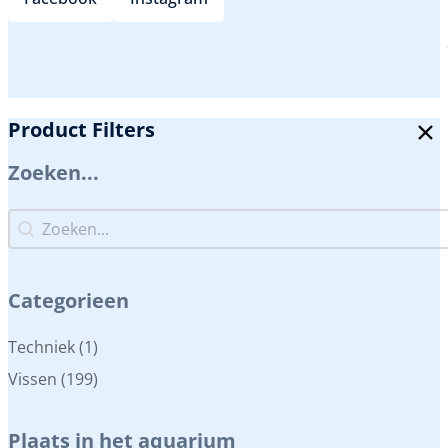
Product Filters
Zoeken...
Zoeken...
Zoeken...
Categorieen
Categorieen
Techniek
(1)
Vissen
(199)
Plaats in het aquarium