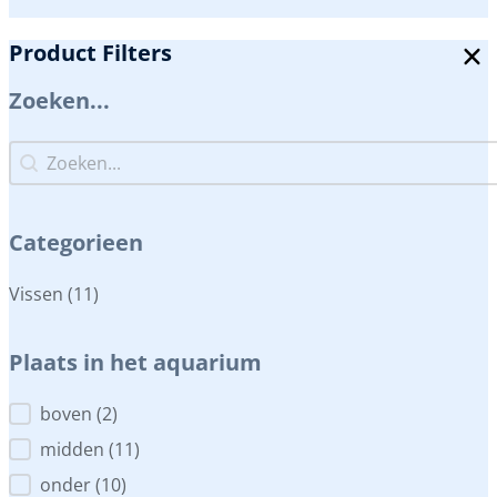
Product Filters
Zoeken...
Zoeken...
Zoeken...
Categorieen
Categorieen
Vissen
(11)
Plaats in het aquarium
Plaats in het aquarium
boven
(2)
midden
(11)
onder
(10)