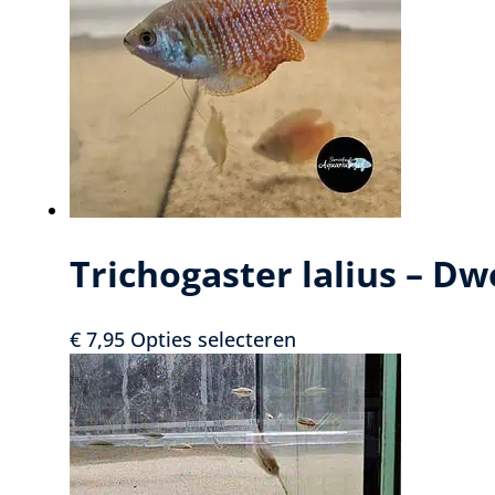
gold
aantal
Trichogaster lalius – D
Dit
€
7,95
Opties selecteren
product
heeft
meerdere
variaties.
Deze