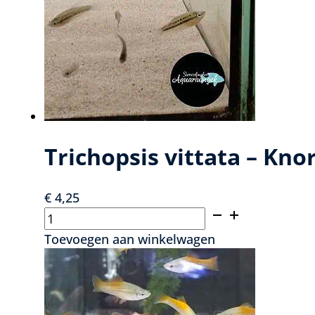
optie
kan
gekozen
worden
op
de
productpagina
Trichopsis vittata – Kn
€
4,25
Trichopsis
vittata
Toevoegen aan winkelwagen
–
Knorgoerami
aantal