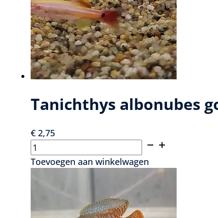
Tanichthys albonubes go
€
2,75
Tanichthys
albonubes
Toevoegen aan winkelwagen
gold
–
Chinese
Danio