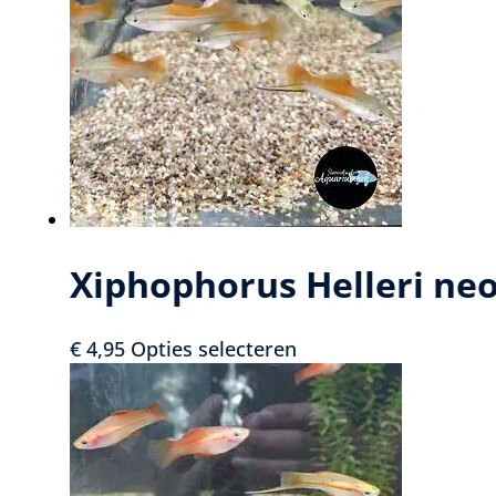
Xiphophorus Helleri ne
Dit
€
4,95
Opties selecteren
product
heeft
meerdere
variaties.
Deze