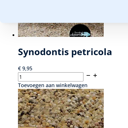
Synodontis petricola
€
9,95
Synodontis
petricola
Toevoegen aan winkelwagen
aantal