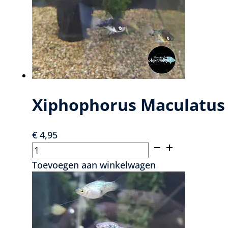
kan
gekozen
worden
op
de
productpagina
Xiphophorus Maculatus 
€
4,95
Xiphophorus
Maculatus
Toevoegen aan winkelwagen
black
&
white
Platy
man