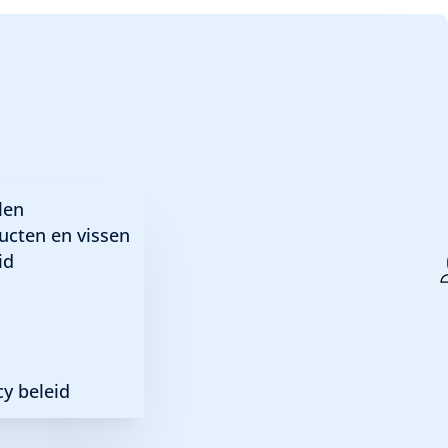
len
ucten en vissen
id
y beleid