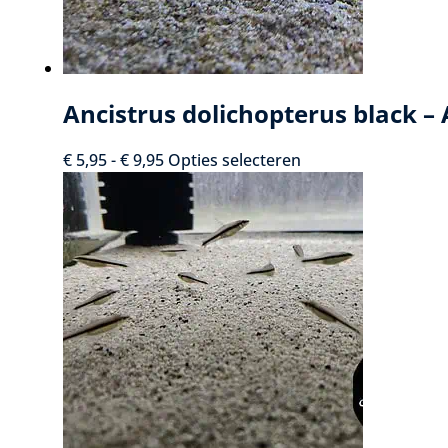
Ancistrus dolichopterus black – 
Prijsklasse:
Dit
€
5,95
-
€
9,95
Opties selecteren
€ 5,95
product
tot
heeft
€ 9,95
meerdere
variaties.
Deze
optie
kan
gekozen
worden
op
de
productpagina