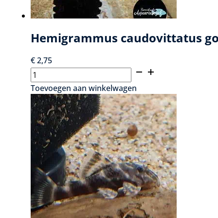
Hemigrammus caudovittatus gol
€
2,75
Hemigrammus
caudovittatus
Toevoegen aan winkelwagen
gold
-
Ruitenvlekzalm
goud
aantal