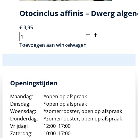
Otocinclus affinis – Dwerg algen
€
3,95
Otocinclus
affinis
Toevoegen aan winkelwagen
-
Dwerg
algeneter
aantal
Openingstijden
Maandag:
*open op afspraak
Dinsdag:
*open op afspraak
Woensdag:
*zomerrooster, open op afspraak
Donderdag:
*zomerrooster, open op afspraak
Vrijdag:
12:00
17:00
Zaterdag:
10:00
17:00