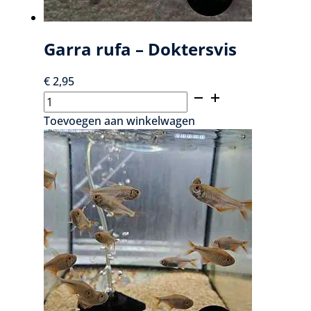
Garra rufa – Doktersvis
€
2,95
Garra
rufa
Toevoegen aan winkelwagen
–
Doktersvis
aantal