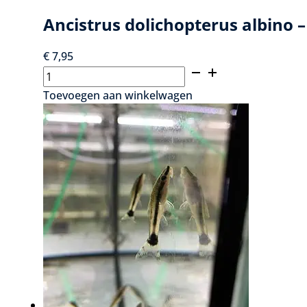
Ancistrus dolichopterus albino –
€
7,95
Ancistrus
dolichopterus
Toevoegen aan winkelwagen
albino
-
Ancistrus
albino
aantal