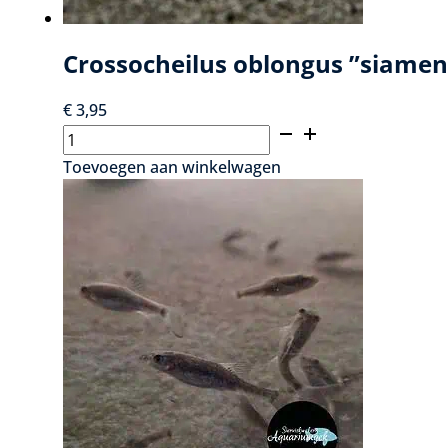
Crossocheilus oblongus ”siamen
€
3,95
Crossocheilus
oblongus
Toevoegen aan winkelwagen
''siamensis''
-
Siamese
algeneter
aantal