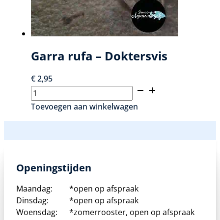
Garra rufa – Doktersvis
€
2,95
Garra
rufa
Toevoegen aan winkelwagen
–
Doktersvis
aantal
Openingstijden
Maandag:
*open op afspraak
Dinsdag:
*open op afspraak
Woensdag:
*zomerrooster, open op afspraak