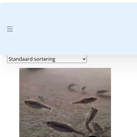
GA NAAR HOOFDINHOUD
GA NAAR VOETTEKST
Europa
Enig resultaat