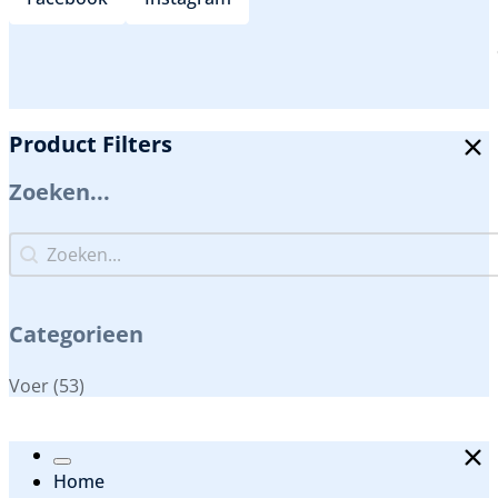
Product Filters
Zoeken...
Zoeken...
Zoeken...
Categorieen
Categorieen
Voer
(53)
Home