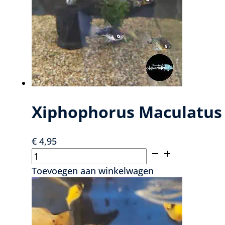
optie
kan
gekozen
worden
op
de
productpagina
Xiphophorus Maculatus 
€
4,95
Xiphophorus
Maculatus
Toevoegen aan winkelwagen
black
&
white
Platy