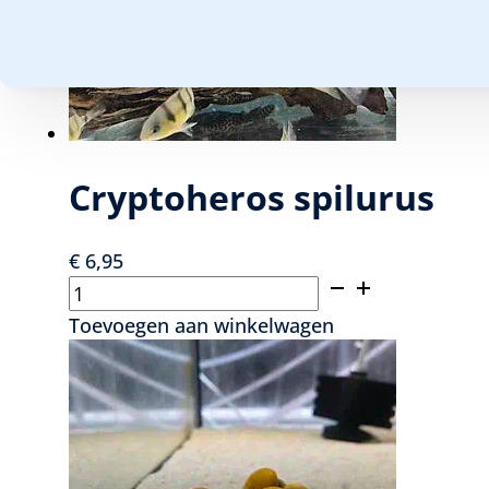
Cryptoheros spilurus
€
6,95
Cryptoheros
spilurus
Toevoegen aan winkelwagen
aantal