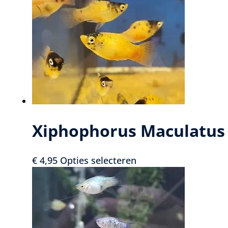
man
aantal
Xiphophorus Maculatus 
Dit
€
4,95
Opties selecteren
product
heeft
meerdere
variaties.
Deze