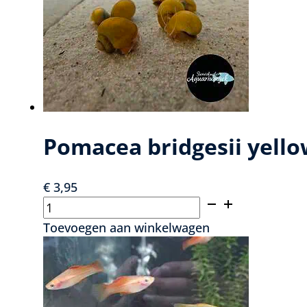
Pomacea bridgesii yellow
€
3,95
Pomacea
bridgesii
Toevoegen aan winkelwagen
yellow
-
Yellow
snail