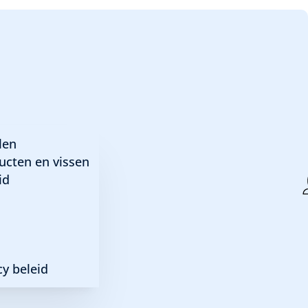
len
ucten en vissen
id
y beleid