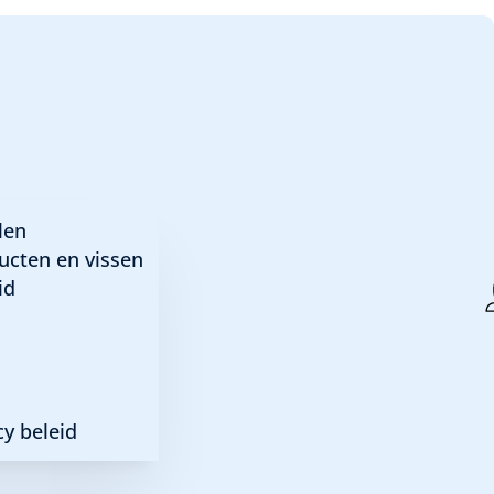
len
ucten en vissen
id
y beleid