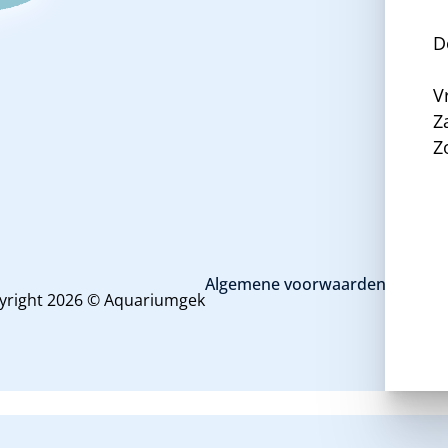
D
V
Z
Z
Algemene voorwaarden en priva
yright 2026 © Aquariumgek