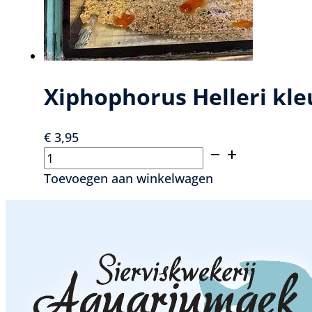
Xiphophorus Helleri kl
€
3,95
Xiphophorus
Helleri
Toevoegen aan winkelwagen
kleurmix
-
Zwaarddrager
kleurmix
aantal