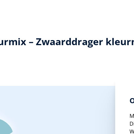
eurmix – Zwaarddrager kleur
O
M
D
W