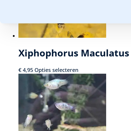
Xiphophorus Maculatus 
Dit
€
4,95
Opties selecteren
product
heeft
meerdere
variaties.
Deze
optie
kan
gekozen