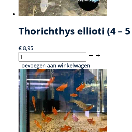
de
productpagina
Thorichthys ellioti (4 – 
€
8,95
Thorichthys
ellioti
Toevoegen aan winkelwagen
(4
-
5
cm)
aantal