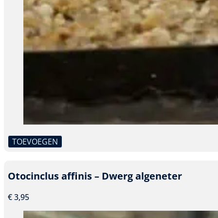
TOEVOEGEN
Dit
product
heeft
Otocinclus affinis – Dwerg algeneter
meerdere
variaties.
€
3,95
Deze
optie