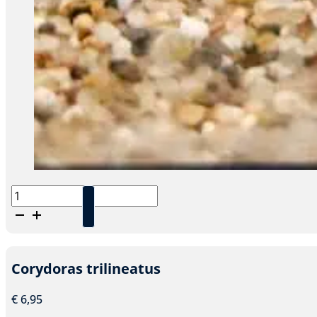
Corydoras
paleatus
aantal
Corydoras trilineatus
€
6,95