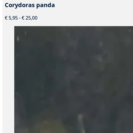
Corydoras panda
Prijsklasse:
€
5,95
-
€
25,00
€ 5,95
tot
€ 25,00