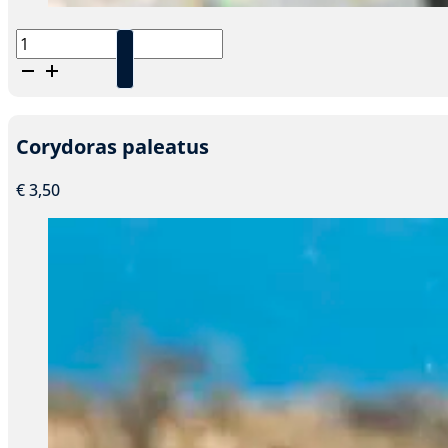
Otocinclus
affinis
-
Dwerg
algeneter
Corydoras paleatus
aantal
€
3,50