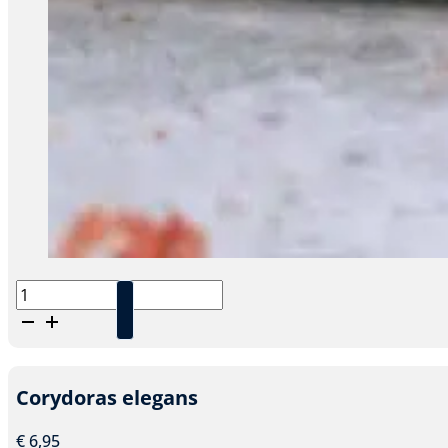
Corydoras
aeneus
aantal
Corydoras elegans
€
6,95