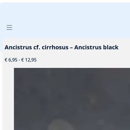
GA NAAR HOOFDINHOUD
GA NAAR VOETTEKST
PRODUCTEN FILTER
Ancistrus cf. cirrhosus – Ancistrus black
Prijsklasse:
€
6,95
-
€
12,95
€ 6,95
tot
€ 12,95