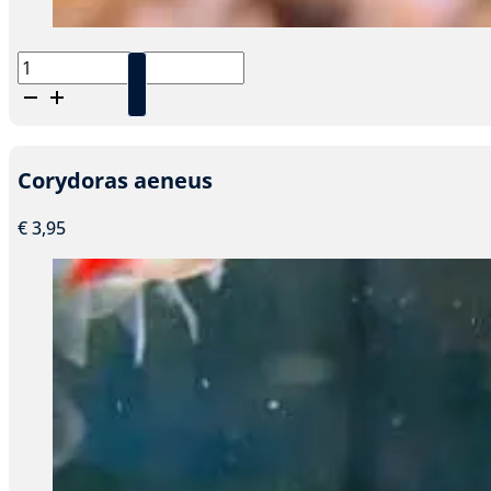
Corydoras
trilineatus
aantal
Corydoras aeneus
€
3,95