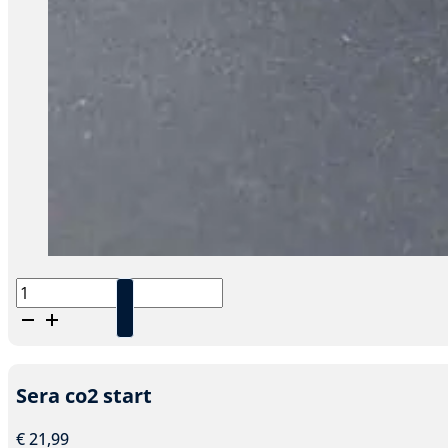
Sera
planten-
set
aantal
Sera co2 start
€
21,99