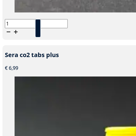
Sera
co2
start
aantal
Sera co2 tabs plus
€
6,99