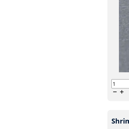
Shrimp
King
Color
aantal
Shri