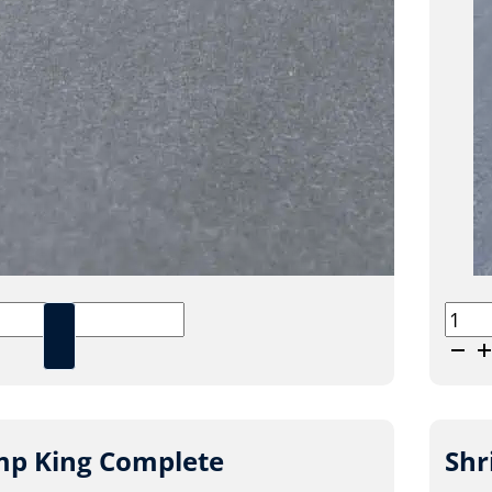
Shri
King
Camb
aanta
mp King Complete
Shr