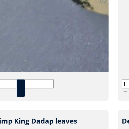
mp
Sh
Ki
arellus
At
l
aa
imp King Dadap leaves
De