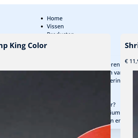
Home
Vissen
Producten
ziektes en medicatie
mp King Color
Shr
Informatie
€
11,
Insecten en voedseldieren bestel
Bestellen en verzenden van prod
Terugbetaal & retourneringsbele
De Betta
Hoe het begon
Hoe wen je een vis over?
Hoe start ik een aquarium op.
Algemene voorwaarden en privac
Onderhoudsservice