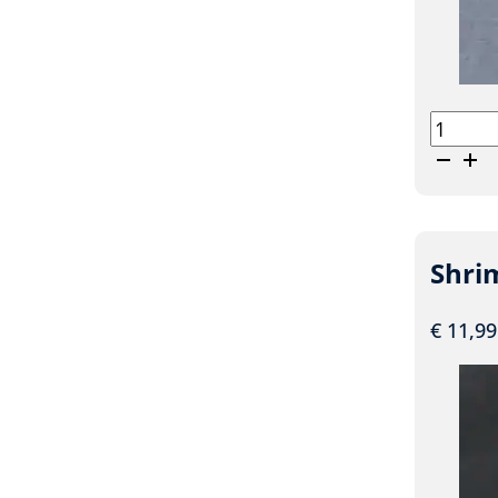
Shrimp
King
Comple
aantal
Shri
€
11,99