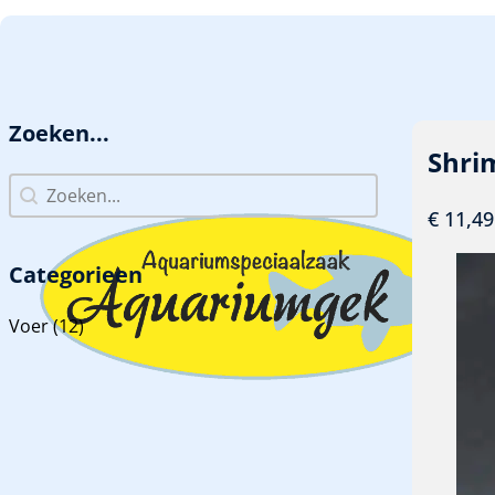
GA NAAR HOOFDINHOUD
GA NAAR VOETTEKST
Zoeken...
Shri
Zoeken...
Zoeken...
€
11,49
Categorieen
Categorieen
Voer
(12)