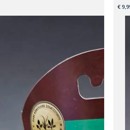
€
9,9