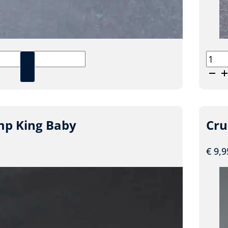
Shri
King
te
Dad
leav
aanta
mp King Baby
Cru
€
9,9