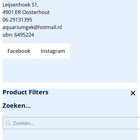
Leijsenhoek 51,
4901 ER Oosterhout
06-29131395
aquariumgek@hotmail.nl
ubn: 6495224
Facebook
Instagram
Product Filters
Zoeken...
Zoeken...
Zoeken...