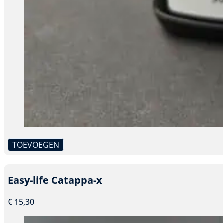
TOEVOEGEN
Dit
product
heeft
Easy-life Catappa-x
meerdere
variaties.
€
15,30
Deze
optie