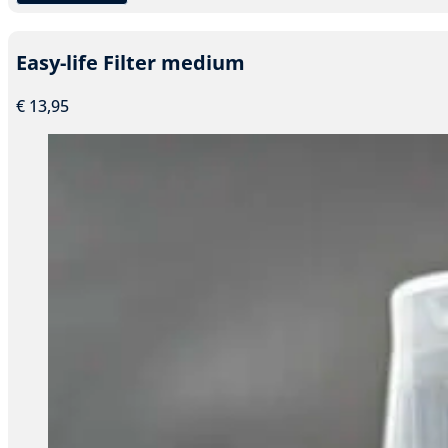
Dit
product
heeft
Easy-life Filter medium
meerdere
variaties.
€
13,95
Deze
optie
kan
gekozen
worden
op
de
productpagina