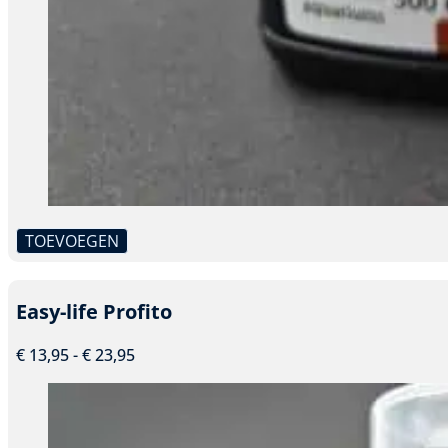
TOEVOEGEN
Dit
product
heeft
Easy-life Profito
meerdere
variaties.
Prijsklasse:
€
13,95
-
€
23,95
Deze
€ 13,95
optie
tot
kan
€ 23,95
gekozen