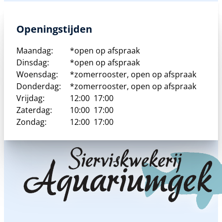
heeft
meerdere
variaties.
Openingstijden
Deze
optie
Maandag:
*open op afspraak
kan
Dinsdag:
*open op afspraak
gekozen
Woensdag:
*zomerrooster, open op afspraak
worden
Donderdag:
*zomerrooster, open op afspraak
op
Vrijdag:
12:00
17:00
de
Zaterdag:
10:00
17:00
productpagina
Zondag:
12:00
17:00