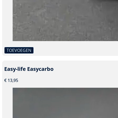
TOEVOEGEN
Dit
product
heeft
Easy-life Easycarbo
meerdere
variaties.
€
13,95
Deze
optie
kan
gekozen
worden
op