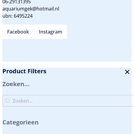
06-29131395
aquariumgek@hotmail.nl
ubn: 6495224
Facebook
Instagram
Product Filters
Zoeken...
Zoeken...
Zoeken...
Categorieen