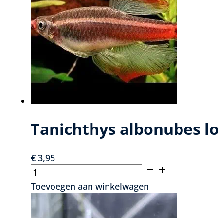
variaties.
Deze
optie
kan
gekozen
worden
op
de
productpagin
Tanichthys albonubes lo
€
3,95
Tanichthys
albonubes
Toevoegen aan winkelwagen
longfin
-