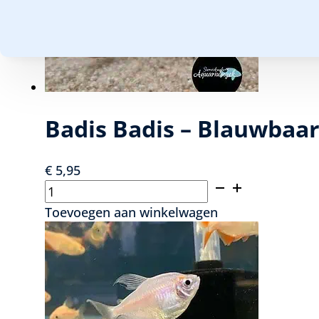
Badis Badis – Blauwbaar
€
5,95
Badis
Badis
Toevoegen aan winkelwagen
-
Blauwbaarsje
aantal