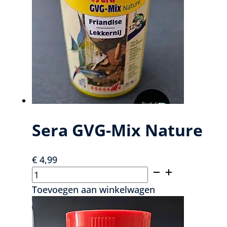
Sera GVG-Mix Nature
€
4,99
Sera
GVG-
Toevoegen aan winkelwagen
Mix
Nature
aantal