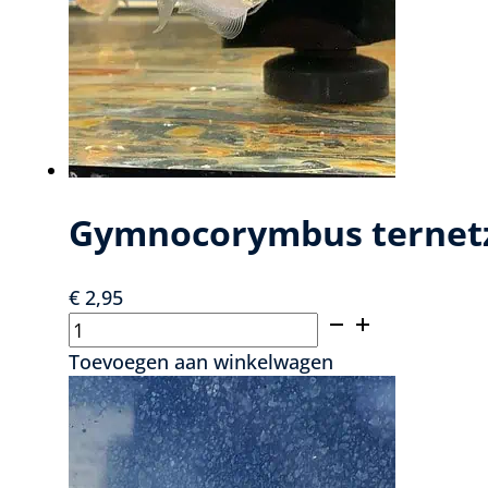
Gymnocorymbus ternetzi
€
2,95
Gymnocorymbus
ternetzi
Toevoegen aan winkelwagen
albino
-
Zwarte
rouwtetra