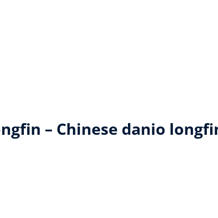
a
ngfin – Chinese danio longfi