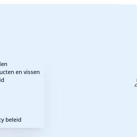
len
ucten en vissen
id
y beleid