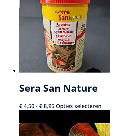
Sera San Nature
Prijsklasse:
Dit
€
4,50
-
€
8,95
Opties selecteren
€ 4,50
product
tot
heeft
€ 8,95
meerdere