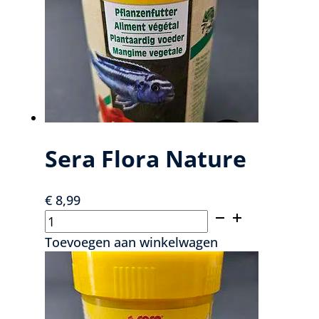
optie
kan
gekozen
worden
op
de
productpagina
Sera Flora Nature
€
8,99
Sera
Flora
Toevoegen aan winkelwagen
Nature
aantal