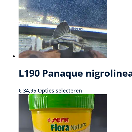
albino
aantal
L190 Panaque nigroline
Dit
€
34,95
Opties selecteren
product
heeft
meerdere
variaties.
Deze