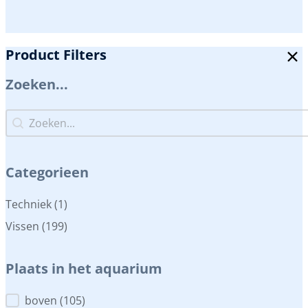
Product Filters
Zoeken...
Zoeken...
Zoeken...
Categorieen
Categorieen
Techniek
(1)
Vissen
(199)
Plaats in het aquarium
Plaats in het aquarium
boven
(105)